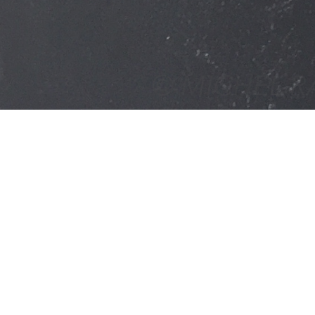
PARTAGER / SHARE
3518
VUES / VIEWS
0
LIKES