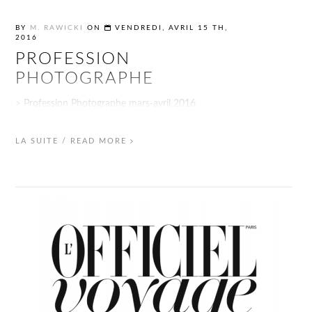
BY
M. RAWICKI
ON
VENDREDI, AVRIL 15 TH,
2016
PROFESSION
PHOTOGRAPHE
> Profession Photographe mars-avril 2016
LA SUITE / READ MORE